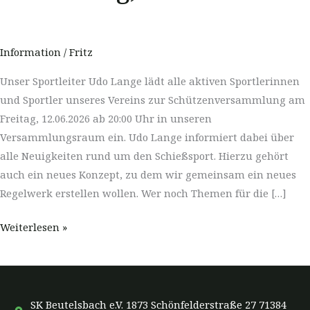
Information
/
Fritz
Unser Sportleiter Udo Lange lädt alle aktiven Sportlerinnen
und Sportler unseres Vereins zur Schützenversammlung am
Freitag, 12.06.2026 ab 20:00 Uhr in unseren
Versammlungsraum ein. Udo Lange informiert dabei über
alle Neuigkeiten rund um den Schießsport. Hierzu gehört
auch ein neues Konzept, zu dem wir gemeinsam ein neues
Regelwerk erstellen wollen. Wer noch Themen für die […]
Schützenversammlung
Weiterlesen »
am
Freitag,
12.06.2026
SK Beutelsbach e.V. 1873 Schönfelderstraße 27 71384