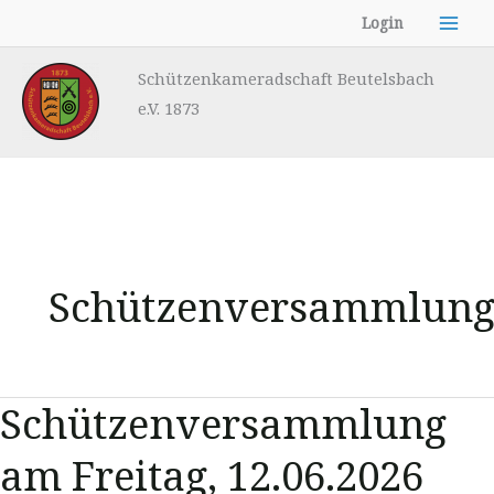
Zum
Login
Inhalt
springen
Schützenkameradschaft Beutelsbach
e.V. 1873
Schützenversammlun
Schützenversammlung
am Freitag, 12.06.2026