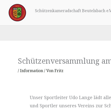
Zum
Inhalt
Schützenkameradschaft Beutelsbach e.V
springen
Schützenversammlung am 
/
Information
/ Von
Fritz
Unser Sportleiter Udo Lange lädt all
und Sportler unseres Vereins zur 