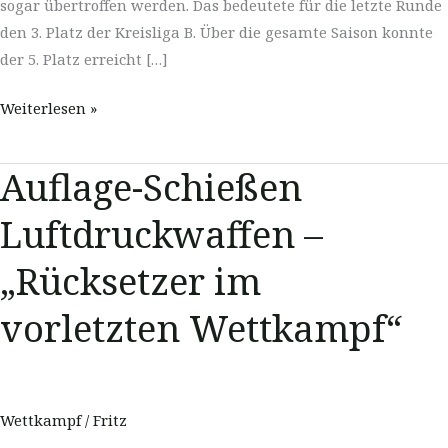
sogar übertroffen werden. Das bedeutete für die letzte Runde
den 3. Platz der Kreisliga B. Über die gesamte Saison konnte
der 5. Platz erreicht […]
Auflage-
Weiterlesen »
Schießen
Luftdruckwaffen
Auflage-Schießen
–
Senioren
Luftdruckwaffen –
mit
„Rücksetzer im
neuem
Rekord-
vorletzten Wettkampf“
Ergebnis
Wettkampf
/
Fritz