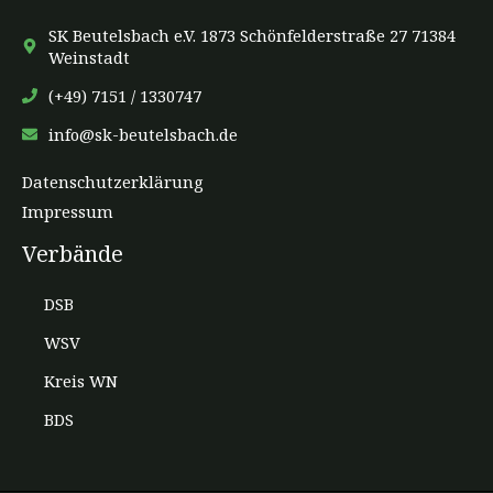
Senioren
SK Beutelsbach e.V. 1873 Schönfelderstraße 27 71384
Weinstadt
steigern
sich
(+49) 7151 / 1330747
erneut
info@sk-beutelsbach.de
Datenschutzerklärung
Impressum
Verbände
DSB
WSV
Kreis WN
BDS