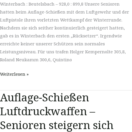
Winterbach : Beutelsbach – 928,0 : 899,8 Unsere Senioren
hatten beim Auflage-Schießen mit dem Luftgewehr und der
Luftpistole ihren vorletzten Wettkampf der Winterrunde.
Nachdem sie sich seither kontinuierlich gesteigert hatten,
gab es in Winterbach den ersten „Rücksetzer“. Irgendwie
erreichte keiner unserer Schützen sein normales
Leistungsniveau. Für uns trafen Holger Kempernolte 305,8,
Roland Neukamm 300,6, Quintino
Auflage-
Weiterlesen »
Schießen
Luftdruckwaffen
Auflage-Schießen
–
„Rücksetzer
Luftdruckwaffen –
im
Senioren steigern sich
vorletzten
Wettkampf“