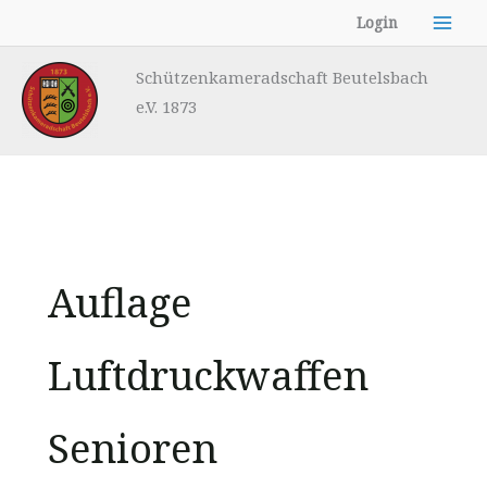
Zum
Login
Inhalt
springen
Schützenkameradschaft Beutelsbach
e.V. 1873
Auflage
Luftdruckwaffen
Senioren