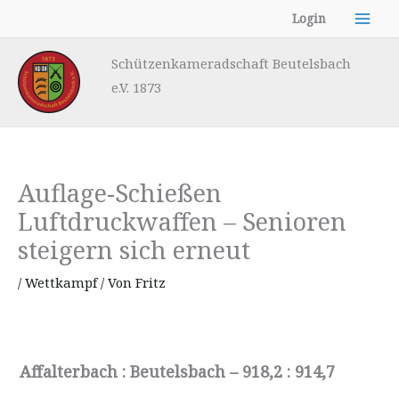
Zum
Login
Inhalt
springen
Schützenkameradschaft Beutelsbach
e.V. 1873
Auflage-Schießen
Luftdruckwaffen – Senioren
steigern sich erneut
/
Wettkampf
/ Von
Fritz
Affalterbach : Beutelsbach – 918,2 : 914,7