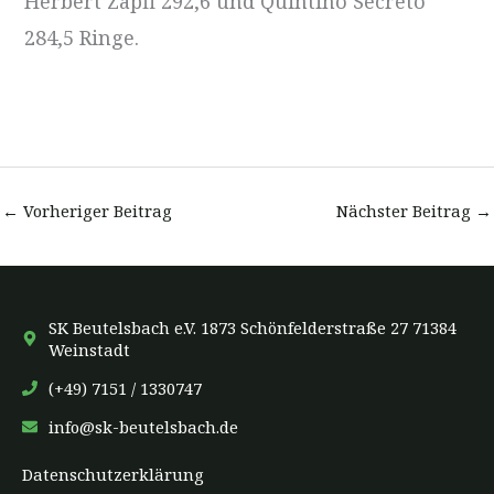
Herbert Zapfl 292,6 und Quintino Secreto
284,5 Ringe.
←
Vorheriger Beitrag
Nächster Beitrag
→
SK Beutelsbach e.V. 1873 Schönfelderstraße 27 71384
Weinstadt
(+49) 7151 / 1330747
info@sk-beutelsbach.de
Datenschutzerklärung