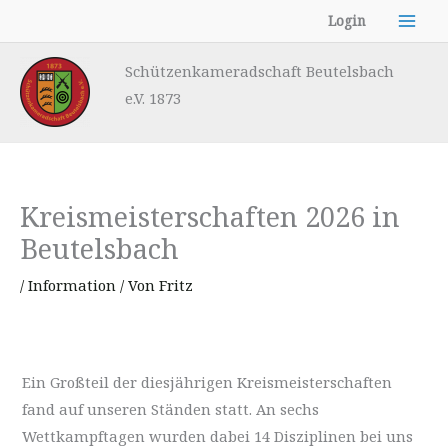
Zum
Login
Inhalt
springen
Schützenkameradschaft Beutelsbach
e.V. 1873
Kreismeisterschaften 2026 in
Beutelsbach
/
Information
/ Von
Fritz
Ein Großteil der diesjährigen Kreismeisterschaften
fand auf unseren Ständen statt. An sechs
Wettkampftagen wurden dabei 14 Disziplinen bei uns