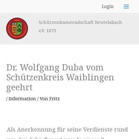
Zum
Login
Inhalt
springen
Schützenkameradschaft Beutelsbach
e.V. 1873
Dr. Wolfgang Duba vom
Schützenkreis Waiblingen
geehrt
/
Information
/ Von
Fritz
Als Anerkennung für seine Verdienste rund